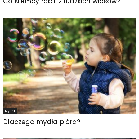
Co Niemcy robili z ludzkich włosów?
Mydła
Dlaczego mydła pióra?