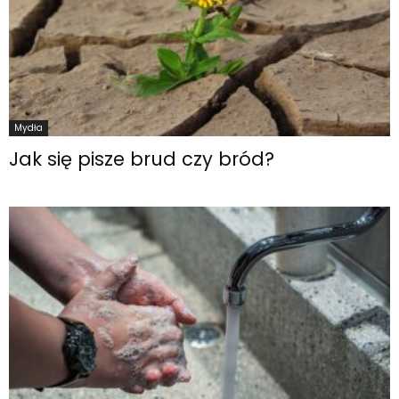
Mydła
Jak się pisze brud czy bród?