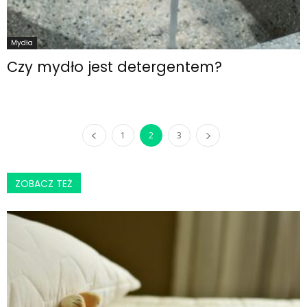
Mydła
Czy mydło jest detergentem?
1
2
3
ZOBACZ TEŻ