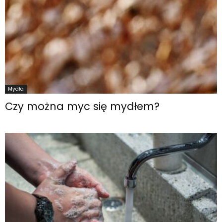
Mydła
Czy można myc się mydłem?