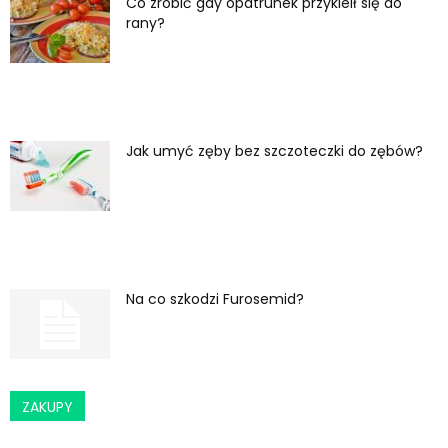
Co zrobić gdy opatrunek przykleił się do
rany?
Jak umyć zęby bez szczoteczki do zębów?
Na co szkodzi Furosemid?
ZAKUPY