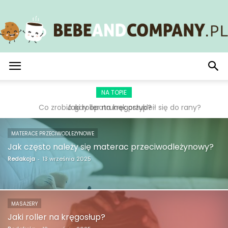
BebeAndCompany.pl
NA TOPIE
Co zrobić gdy opatrunek przykleił się do rany?
MATERACE PRZECIWODLEŻYNOWE
Jak często należy się materac przeciwodleżynowy?
Redakcja
-
13 września 2025
MASAŻERY
Jaki roller na kręgosłup?