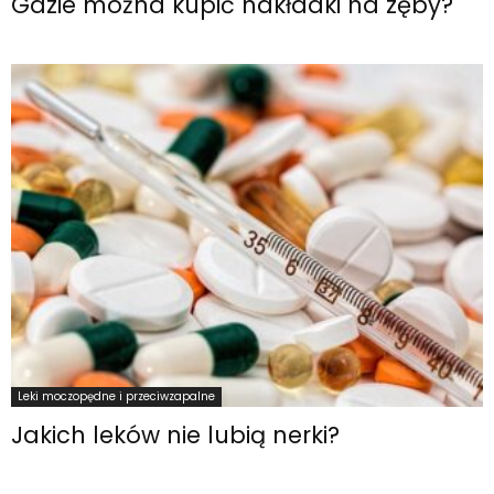
Gdzie można kupić nakładki na zęby?
Leki moczopędne i przeciwzapalne
Jakich leków nie lubią nerki?