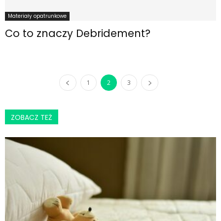
Materiały opatrunkowe
Co to znaczy Debridement?
1
2
3
ZOBACZ TEŻ