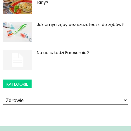
rany?
Jak umyć zęby bez szczoteczki do zębów?
Na co szkodzi Furosemid?
KATEGORIE
Kategorie