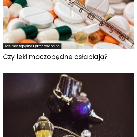
Leki moczopędne i przeciwzapalne
Czy leki moczopędne osłabiają?