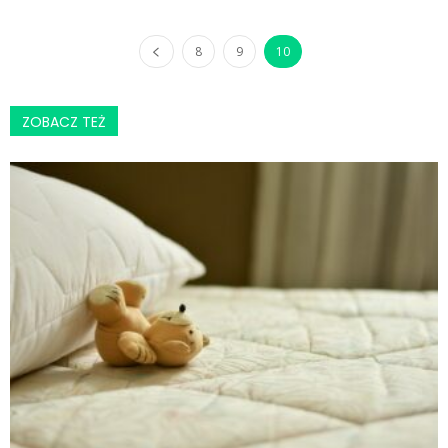
8
9
10
ZOBACZ TEŻ