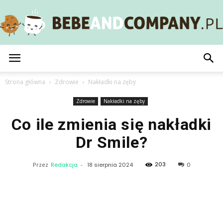
BebeAndCompany.pl
Strona główna
Zdrowie
Nakładki na zęby
Zdrowie
Nakładki na zęby
Co ile zmienia się nakładki
Dr Smile?
203
Przez
Redakcja
-
18 sierpnia 2024
0