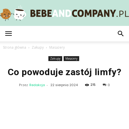
BebeAndCompany.pl
Strona główna
Zakupy
Masażery
Zakupy
Masażery
Co powoduje zastój limfy?
215
Przez
Redakcja
-
22 sierpnia 2024
0