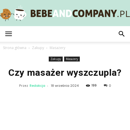
BebeAndCompany.pl
Strona główna
Zakupy
Masażery
Zakupy
Masażery
Czy masażer wyszczupla?
199
Przez
Redakcja
-
18 września 2024
0