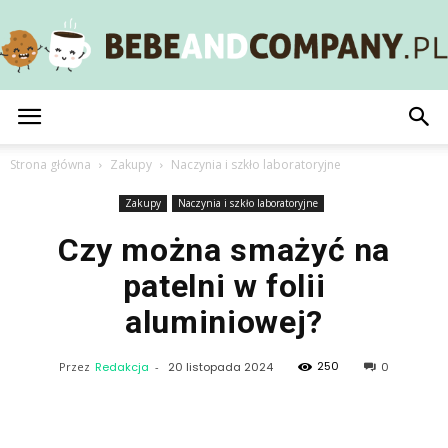
BebeAndCompany.pl
Strona główna
Zakupy
Naczynia i szkło laboratoryjne
Zakupy
Naczynia i szkło laboratoryjne
Czy można smażyć na
patelni w folii
aluminiowej?
250
Przez
Redakcja
-
20 listopada 2024
0