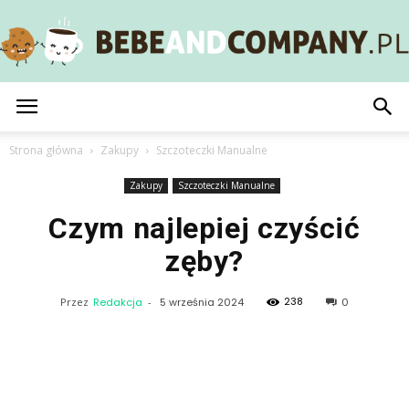
BebeAndCompany.pl
Strona główna
Zakupy
Szczoteczki Manualne
Zakupy
Szczoteczki Manualne
Czym najlepiej czyścić
zęby?
238
Przez
Redakcja
-
5 września 2024
0