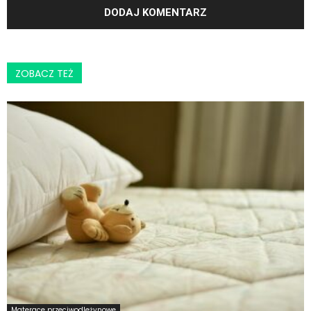
ZOBACZ TEŻ
Materace przeciwodleżynowe