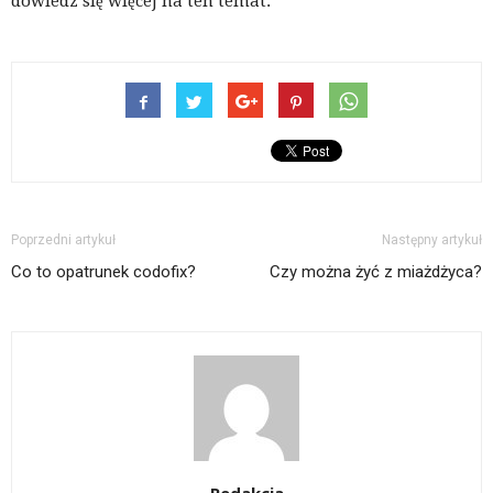
dowiedz się więcej na ten temat.
Poprzedni artykuł
Następny artykuł
Co to opatrunek codofix?
Czy można żyć z miażdżyca?
Redakcja