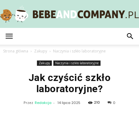
BebeAndCompany.pl
Strona główna
Zakupy
Naczynia i szkło laboratoryjne
Zakupy
Naczynia i szkło laboratoryjne
Jak czyścić szkło
laboratoryjne?
210
Przez
Redakcja
-
14 lipca 2025
0