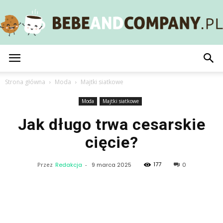
BebeAndCompany.pl
Strona główna
Moda
Majtki siatkowe
Moda
Majtki siatkowe
Jak długo trwa cesarskie
cięcie?
177
Przez
Redakcja
-
9 marca 2025
0