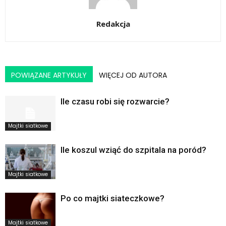
Redakcja
POWIĄZANE ARTYKUŁY
WIĘCEJ OD AUTORA
Ile czasu robi się rozwarcie?
Majtki siatkowe
Ile koszul wziąć do szpitala na poród?
Majtki siatkowe
Po co majtki siateczkowe?
Majtki siatkowe