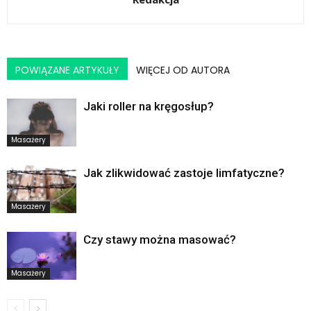
POWIĄZANE ARTYKUŁY
WIĘCEJ OD AUTORA
Jaki roller na kręgosłup?
Masażery
Jak zlikwidować zastoje limfatyczne?
Masażery
Czy stawy można masować?
Masażery