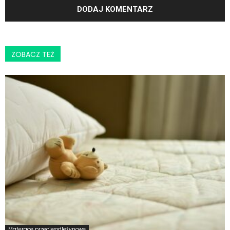
ZOBACZ TEŻ
Materace przeciwodleżynowe