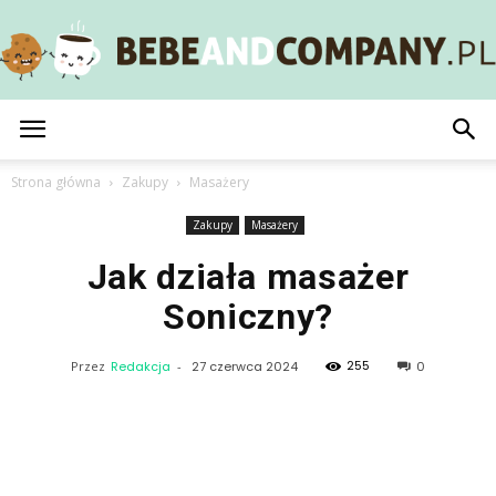
BebeAndCompany.pl
Strona główna
Zakupy
Masażery
Zakupy
Masażery
Jak działa masażer
Soniczny?
255
Przez
Redakcja
-
27 czerwca 2024
0