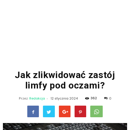
Jak zlikwidować zastój
limfy pod oczami?
362
Przez
Redakcja
-
12 stycznia 2024
0