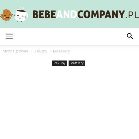
BebeAndCompany.pl
Strona główna
Zakupy
Masażery
Zakupy
Masażery