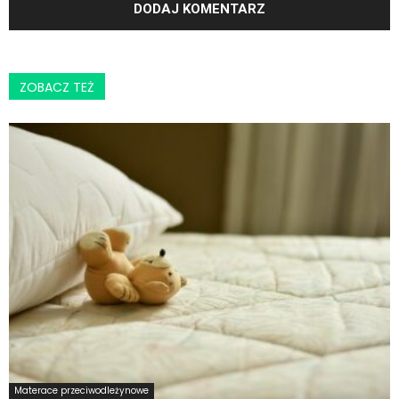
ZOBACZ TEŻ
Materace przeciwodleżynowe