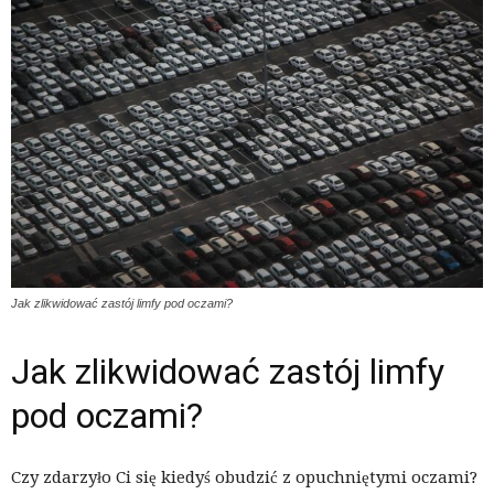
Jak zlikwidować zastój limfy pod oczami?
Jak zlikwidować zastój limfy
pod oczami?
Czy zdarzyło Ci się kiedyś obudzić z opuchniętymi oczami?