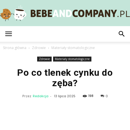
BebeAndCompany.pl
Strona główna
Zdrowie
Materiały stomatologiczne
Zdrowie
Materiały stomatologiczne
Po co tlenek cynku do
zęba?
198
Przez
Redakcja
-
13 lipca 2025
0