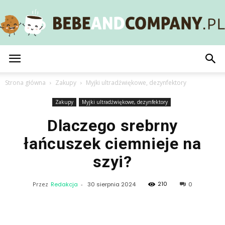
BebeAndCompany.pl
Strona główna
Zakupy
Myjki ultradźwiękowe, dezynfektory
Zakupy
Myjki ultradźwiękowe, dezynfektory
Dlaczego srebrny
łańcuszek ciemnieje na
szyi?
210
Przez
Redakcja
-
30 sierpnia 2024
0