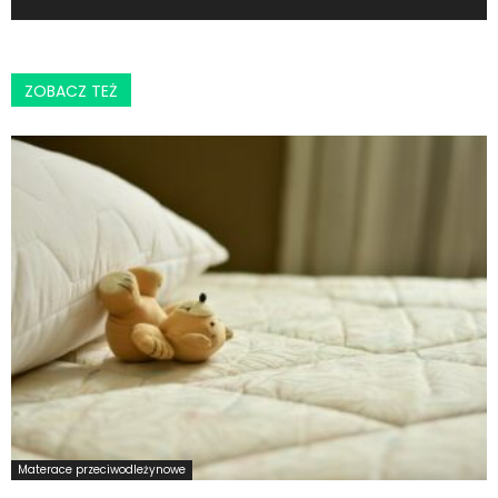
ZOBACZ TEŻ
Materace przeciwodleżynowe