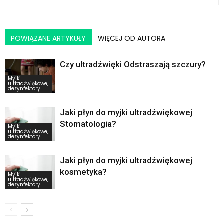
POWIĄZANE ARTYKUŁY
WIĘCEJ OD AUTORA
Czy ultradźwięki Odstraszają szczury?
Myjki
ultradźwiękowe,
dezynfektory
Jaki płyn do myjki ultradźwiękowej
Stomatologia?
Myjki
ultradźwiękowe,
dezynfektory
Jaki płyn do myjki ultradźwiękowej
kosmetyka?
Myjki
ultradźwiękowe,
dezynfektory