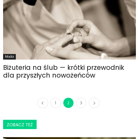
Moda
Biżuteria na ślub — krótki przewodnik
dla przyszłych nowożeńców
1
2
3
ZOBACZ TEŻ