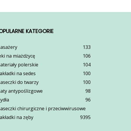
OPULARNE KATEGORIE
asażery
133
eki na miażdżycę
106
ateriały polerskie
104
akładki na sedes
100
aseczki do twarzy
100
aty antypoślizgowe
98
ydła
96
aseczki chirurgiczne i przeciwwirusowe
akładki na zęby
93
95