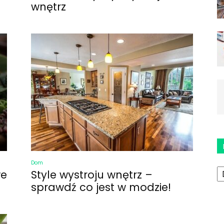
wnętrz
Dom
K
we
Style wystroju wnętrz –
sprawdź co jest w modzie!