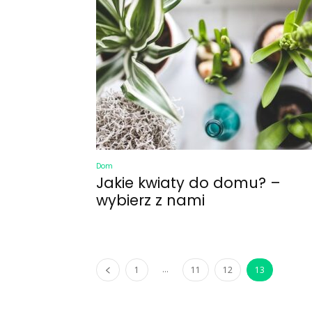
Dom
Jakie kwiaty do domu? –
wybierz z nami
...
1
11
12
13