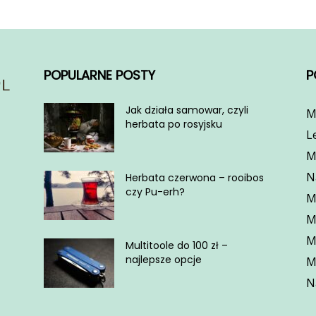
POPULARNE POSTY
P
Jak działa samowar, czyli
M
herbata po rosyjsku
L
M
N
Herbata czerwona – rooibos
czy Pu-erh?
M
M
M
Multitoole do 100 zł –
najlepsze opcje
M
N